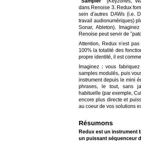
"Sampler"
(Keyzones, Wav
dans Renoise 3. Redux forme
sein d'autres DAWs (i.e. D
travail audionumériques) p
Sonar, Ableton). Imaginez
Renoise peut servir de "pat
Attention, Redux n'est pa
100% la totalité des fonct
propre identité, il est comme
Imaginez : vous fabriquez
samples modulés, puis vous
instrument depuis le mini éd
phrases, le tout, sans ja
habituelle (par exemple, Cub
encore plus directe et puis
au coeur de vos solutions ex
Résumons
Redux est un instrument b
un puissant séquenceur d