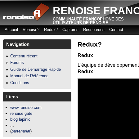
Aller
RENOISE FRAN
COMMUNAUTÉ FRANCOPHONE DES
UTILISATEURS DE RENOISE
Accueil
Renoise?
Redux?
Captures
Ressources
Contact
Menu principal
Redux?
Navigation
Redux
Contenu récent
Forums
L'équipe de développement 
Guide de Démarrage Rapide
Redux
!
Manuel de Référence
Conditions
Liens
www.renoise.com
renoise gate
blog lapinic
...
(
partenariat
)