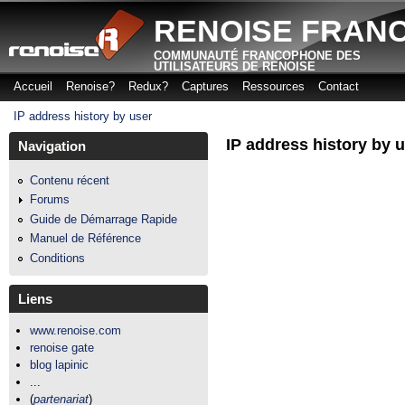
Aller
RENOISE FRAN
COMMUNAUTÉ FRANCOPHONE DES
UTILISATEURS DE RENOISE
Accueil
Renoise?
Redux?
Captures
Ressources
Contact
Menu principal
IP address history by user
Vous êtes ici
IP address history by 
Navigation
Contenu récent
Forums
Guide de Démarrage Rapide
Manuel de Référence
Conditions
Liens
www.renoise.com
renoise gate
blog lapinic
...
(
partenariat
)