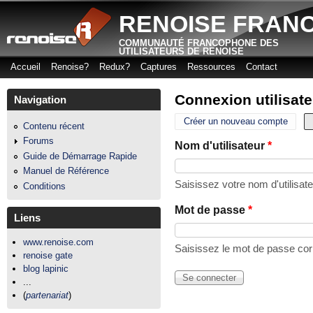
Aller
RENOISE FRAN
COMMUNAUTÉ FRANCOPHONE DES
UTILISATEURS DE RENOISE
Accueil
Renoise?
Redux?
Captures
Ressources
Contact
Menu principal
Connexion utilisate
Navigation
Créer un nouveau compte
Onglets principaux
Contenu récent
Forums
Nom d'utilisateur
*
Guide de Démarrage Rapide
Manuel de Référence
Saisissez votre nom d'utilisat
Conditions
Mot de passe
*
Liens
www.renoise.com
Saisissez le mot de passe corr
renoise gate
blog lapinic
...
(
partenariat
)