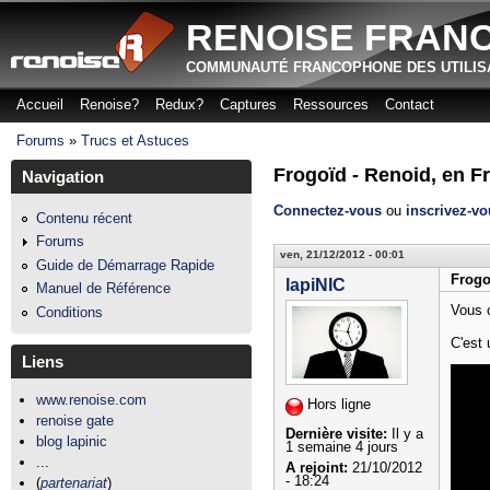
RENOISE FRAN
COMMUNAUTÉ FRANCOPHONE DES UTILIS
Accueil
Renoise?
Redux?
Captures
Ressources
Contact
Menu principal
Forums
»
Trucs et Astuces
Vous êtes ici
Frogoïd - Renoid, en F
Navigation
Connectez-vous
ou
inscrivez-v
Contenu récent
Forums
ven, 21/12/2012 - 00:01
Guide de Démarrage Rapide
Frogo
lapiNIC
Manuel de Référence
Vous 
Conditions
C'est 
Liens
www.renoise.com
Hors ligne
renoise gate
Dernière visite:
Il y a
blog lapinic
1 semaine 4 jours
...
A rejoint:
21/10/2012
- 18:24
(
partenariat
)