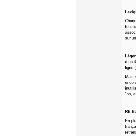
Lexi
Chaque
touche
associ
sur un
Lége
à up &
ligne 
Mais 
encore
inutil
"on, e
RE-E
En plu
frança
retran