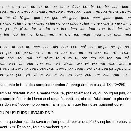
- e - i - o - u - an - eu - in - on - ou - oi - é - è ba - be - bi - bo - bu - ban - beu
 da - de - di - do - du - dan - deu - din - don - dou - doi - dé - dè fa - fe - fi - fo -
u - foi - fé - fè gua - gue - gui - guo - gû - guan - gueu - guin - guon - guou - g
i - cho - chu - chan - cheu - chin - chon - chou - choi - ché - chè ja - je - ji - jo -
u - joi - jé - jè ka - ke - ki - ko - ku - kan - keu - kin - kon - kou - koi - ké - kè la 
in - lon - lou - loi - lé - lè ma - me - mi - mo - mu - man - meu - min - mon - 
 - ne - ni - no - nu - nan - neu - nin - non - nou - noi - né - nè pa - pe - pi - po 
u - poi - pé - pè ra - re - ri - ro - ru - ran - reu - rin - ron - rou - roi - ré - rè sa
sin - son - sou - soi - sé - sè ta - te - ti - to - tu - tan - teu - tin - ton - tou - toi
 van - veu - vin - von - vou - voi - vé - vè wa - we - wi - wo - wu - wan - weu - 
 xa - xe - xi - xo - xu - xan - xeu - xin - xon - xou - xoi - xé - xè ya - ye - yi - 
n - you - yoi - yé - yè za - ze - zi - zo - zu - zan - zeu - zin - zon - zou - zoi 
qui monte le total des samples morpher à enregistrer en plus, à 13x20=260 !
mples doivent avoir la même tonalité, probablement C-4, ou pourquoi pas, 440
e sample éditor de Renoise chaque échantillon, afin de "stabiliser" le phonème,
es doivent "looper" proprement à l'infini, afin que les notes puissent durer.
OU PLUSIEURS LIBRAIRIES ?
e, la question est de savoir si l'on peut disposer ces 260 samples morphés, sur
ment .xrni Renoise, tout en sachant que :