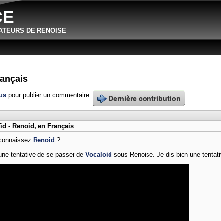
Aller au contenu principal
CE
ATEURS DE RENOISE
rançais
ous
pour publier un commentaire
Dernière contribution
ïd - Renoid, en Français
connaissez
Renoid
?
une tentative de se passer de
Vocaloid
sous Renoise. Je dis bien une tentati