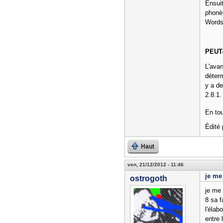
Ensuit
phonèm
Words 
PEUT
L'avan
déterm
y a de
2.8.1.
En tou
Édité 
Haut
ven, 21/12/2012 - 11:46
je me
ostrogoth
je me 
8 sa f
l'élab
entre 