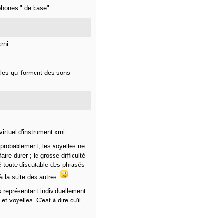
phones " de base".
rni.
tales qui forment des sons
irtuel d'instrument xrni.
 probablement, les voyelles ne
ire durer ; le grosse difficulté
té toute discutable des phrasés
 la suite des autres.
ns représentant individuellement
t voyelles. C'est à dire qu'il