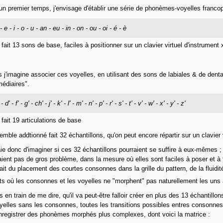
n premier temps, j'envisage d'établir une série de phonèmes-voyelles franco
- e - i - o - u - an - eu - in - on - ou - oi - é - è
 fait 13 sons de base, faciles à positionner sur un clavier virtuel d'instrument x
is j'imagine associer ces voyelles, en utilisant des sons de labiales & de den
rmédiaires".
 - d' - f' - g' - ch' - j' - k' - l' - m' - n' - p' - r' - s' - t' - v' - w' - x' - y' - z'
 fait 19 articulations de base
semble addtionné fait 32 échantillons, qu'on peut encore répartir sur un clavier v
ie donc d'imaginer si ces 32 échantillons pourraient se suffire à eux-mêmes ;
ient pas de gros problème, dans la mesure où elles sont faciles à poser et à fa
ait du placement des courtes consonnes dans la grille du pattern, de la fluidi
ts où les consonnes et les voyelles ne "morphent" pas naturellement les uns à
s en train de me dire, qu'il va peut-être falloir créer en plus des 13 échantillo
yelles sans les consonnes, toutes les transitions possibles entres consonnes e
nregistrer des phonèmes morphés plus complexes, dont voici la matrice :