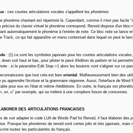
que
: ces courtes articulations vocales s'appellent les
phonèmes
.
 phonème chantant est répertorié là. Cependant, comme il n'est pas facile "d
 précise du clavier virtuel le phonème correspond, Renoid dispose d'un bloc-n
ant automatiquement le phonème à l'entrée de note. Ce bloc note se lance en 
e Track, ce qui fait apparaître un menu contextuel dans lequel on peut le lanc
nde
: (1) ce sont les symboles japonais pour les courtes articulations vocales
 down soit haut et bas, pour piloter le pavé d'édition du pattern et lui permet
(note : si le paramètre Edit Step >1 alors les boutons vont s'aligner sur ce par
reconnaissons que tout cela est bien
oriental
. Malheureusement bien des util
 pu apprendre l'écriture et la grammaire nipponne. Aussi, l'interface de Word 
isable pour eux en l'état et même rhédibitoire. En outre, le français est phonéti
n, un, u" par exemple, qui se mèlent à une complexe foison de consonnes.
LABORER DES ARTICULATIONS FRANCAISES
s de voir adapter le code LUA de Words Pad for Renoid, il faut élaborer des
p
ise. Puisque les phonèmes de renoid sont certes jolis et très japonais, mai
scrire toutes les particularités du français.