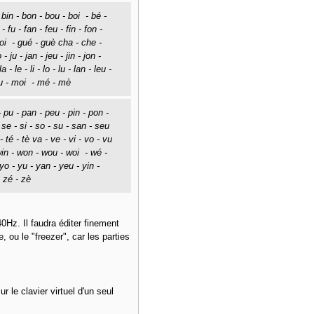
 - bin - bon - bou - boi - bé -
 fu - fan - feu - fin - fon -
uoi - gué - guè cha - che -
 ju - jan - jeu - jin - jon -
- le - li - lo - lu - lan - leu -
mou - moi - mé - mè
- pu - pan - peu - pin - pon -
 - se - si - so - su - san - seu
 - té - tè va - ve - vi - vo - vu
win - won - wou - woi - wé -
yo - yu - yan - yeu - yin -
- zé - zè
Hz. Il faudra éditer finement
 ou le "freezer", car les parties
 le clavier virtuel d'un seul