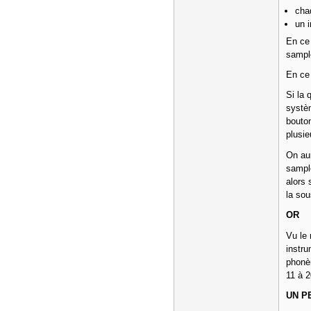
cha
un 
En ce 
sampl
En ce 
Si la 
systèm
bouto
plusie
On aur
sample
alors 
la sou
OR
Vu le 
instru
phonè
11 à 2
UN P