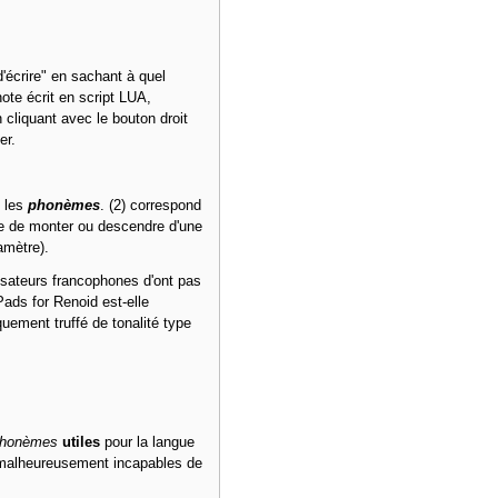
'écrire" en sachant à quel
ote écrit en script LUA,
cliquant avec le bouton droit
er.
, les
phonèmes
. (2) correspond
tre de monter ou descendre d'une
amètre).
isateurs francophones d'ont pas
Pads for Renoid est-elle
quement truffé de tonalité type
honèmes
utiles
pour la langue
s malheureusement incapables de