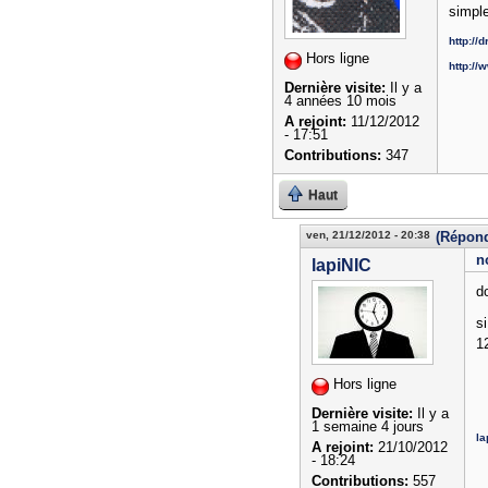
simple
http:/
Hors ligne
http://
Dernière visite:
Il y a
4 années 10 mois
A rejoint:
11/12/2012
- 17:51
Contributions:
347
Haut
ven, 21/12/2012 - 20:38
(Répond
n
lapiNIC
do
s
1
Hors ligne
Dernière visite:
Il y a
1 semaine 4 jours
la
A rejoint:
21/10/2012
- 18:24
Contributions:
557