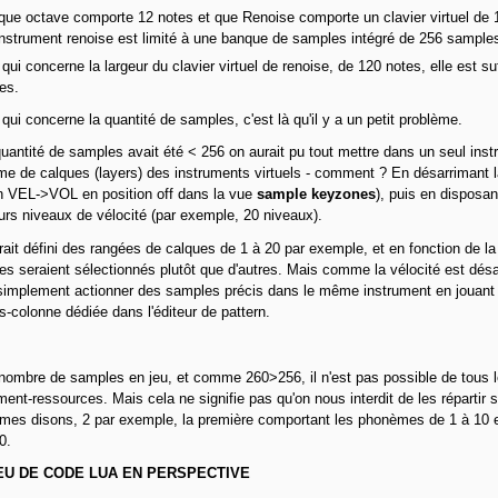
que octave comporte 12 notes et que Renoise comporte un clavier virtuel de 
instrument renoise est limité à une banque de samples intégré de 256 sample
qui concerne la largeur du clavier virtuel de renoise, de 120 notes, elle est suf
es.
qui concerne la quantité de samples, c'est là qu'il y a un petit problème.
quantité de samples avait été < 256 on aurait pu tout mettre dans un seul instru
e de calques (layers) des instruments virtuels - comment ? En désarrimant l
n
VEL->VOL
en position off dans la vue
sample keyzones
), puis en disposa
urs niveaux de vélocité (par exemple, 20 niveaux).
ait défini des rangées de calques de 1 à 20 par exemple, et en fonction de la 
s seraient sélectionnés plutôt que d'autres. Mais comme la vélocité est dés
simplement actionner des samples précis dans le même instrument en jouant 
s-colonne dédiée dans l'éditeur de pattern.
nombre de samples en jeu, et comme 260>256, il n'est pas possible de tous l
ment-ressources. Mais cela ne signifie pas qu'on nous interdit de les répartir
mes disons, 2 par exemple, la première comportant les phonèmes de 1 à 10 
0.
EU DE CODE LUA EN PERSPECTIVE