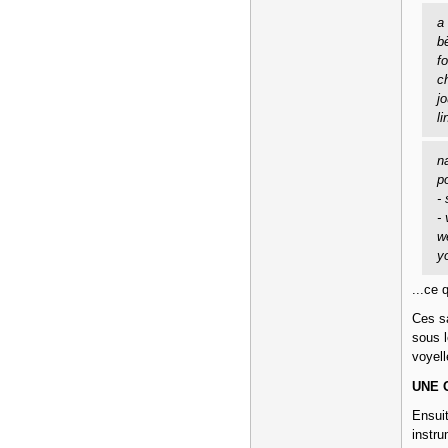
a 
bè
fo
ch
jo
l
na
po
- 
-
wè
yo
...ce 
Ces sa
sous l
voyell
UNE 
Ensuit
instru