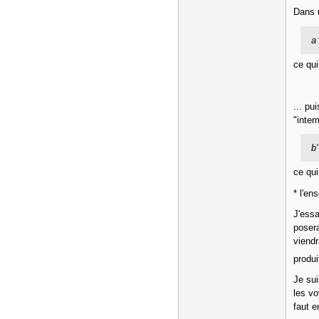
Dans u
a 
ce qui
... pu
"inte
b'
ce qui
* l'en
J'essa
posera
viendr
produi
Je sui
les vo
faut e