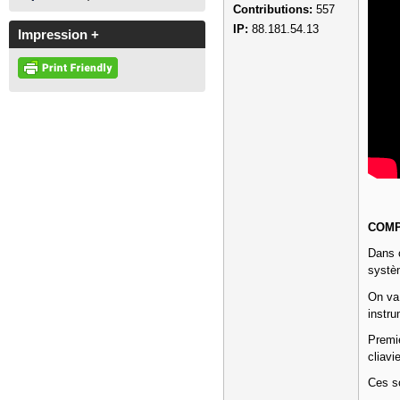
Contributions:
557
IP:
88.181.54.13
Impression +
COMP
Dans c
systèm
On va
instru
Premiè
cliavie
Ces s