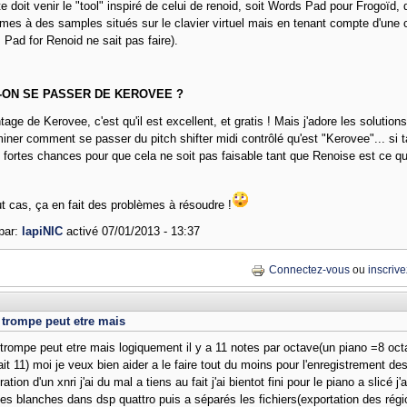
e doit venir le "tool" inspiré de celui de renoid, soit Words Pad pour Frogoïd, 
es à des samples situés sur le clavier virtuel mais en tenant compte d'une c
Pad for Renoid ne sait pas faire).
-ON SE PASSER DE KEROVEE ?
tage de Kerovee, c'est qu'il est excellent, et gratis ! Mais j'adore les solution
iner comment se passer du pitch shifter midi contrôlé qu'est "Kerovee"... si ta
 fortes chances pour que cela ne soit pas faisable tant que Renoise est ce qu'i
t cas, ça en fait des problèmes à résoudre !
par:
lapiNIC
activé
07/01/2013 - 13:37
Connectez-vous
ou
inscriv
 trompe peut etre mais
trompe peut etre mais logiquement il y a 11 notes par octave(un piano =8 oct
ait 11) moi je veux bien aider a le faire tout du moins pour l'enregistrement 
oration d'un xnri j'ai du mal a tiens au fait j'ai bientot fini pour le piano a slicé j
les blanches dans dsp quattro puis a séparés les fichiers(exportation des régi