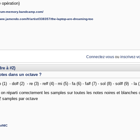
 opération)
/drum-memory.bandcamp.com/
www.jamendo.com/fr/artist/338357/the-laptop-are-dreaming-too
Connectez-vous
ou
inscrivez-v
re à #2)
otes dans un octave ?
 (1) - do# (2) - re (3) - re# (4) - mi (5) - fa (6) - fa# (7) - sol (8) - sol# (9) - la (
i on réparti correctement les samples sur toutes les notes noires et blanches 
2 samples par octave
piNIC