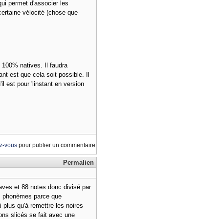
qui permet d'associer les
ertaine vélocité (chose que
s 100% natives. Il faudra
nt est que cela soit possible. Il
l est pour 'linstant en version
ez-vous
pour publier un commentaire
Permalien
aves et 88 notes donc divisé par
des phonèmes parce que
'ai plus qu'à remettre les noires
ons slicés se fait avec une