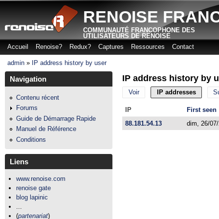
Aller
RENOISE FRAN
COMMUNAUTÉ FRANCOPHONE DES
UTILISATEURS DE RENOISE
Accueil
Renoise?
Redux?
Captures
Ressources
Contact
Menu principal
admin
»
IP address history by user
Vous êtes ici
IP address history by 
Navigation
Voir
IP addresses
(onglet 
S
Onglets principaux
Contenu récent
Forums
IP
First seen
Guide de Démarrage Rapide
88.181.54.13
dim, 26/07
Manuel de Référence
Conditions
Liens
www.renoise.com
renoise gate
blog lapinic
...
(
partenariat
)