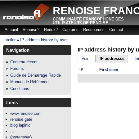
Aller
RENOISE FRAN
COMMUNAUTÉ FRANCOPHONE DES
UTILISATEURS DE RENOISE
Accueil
Renoise?
Redux?
Captures
Ressources
Contact
Menu principal
stailer
»
IP address history by user
Vous êtes ici
IP address history by 
Navigation
Voir
IP addresses
(onglet 
S
Onglets principaux
Contenu récent
Forums
IP
First seen
Guide de Démarrage Rapide
Manuel de Référence
Conditions
Liens
www.renoise.com
renoise gate
blog lapinic
...
(
partenariat
)