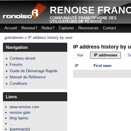
Aller
RENOISE FRAN
COMMUNAUTÉ FRANCOPHONE DES
UTILISATEURS DE RENOISE
Accueil
Renoise?
Redux?
Captures
Ressources
Contact
Menu principal
gottrahmen
»
IP address history by user
Vous êtes ici
IP address history by 
Navigation
Voir
IP addresses
(onglet 
S
Onglets principaux
Contenu récent
Forums
IP
First seen
Guide de Démarrage Rapide
Manuel de Référence
Conditions
Liens
www.renoise.com
renoise gate
blog lapinic
...
(
partenariat
)