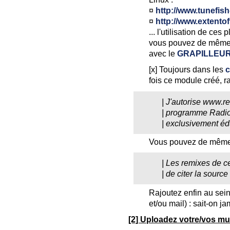
¤
http://www.tunefi
¤
http://www.extento
... l'utilisation de ces
vous pouvez de même c
avec le
GRAPILLEUR
[x] Toujours dans les
c
fois ce module créé,
| J'autorise www.re
| programme Radio
| exclusivement éd
Vous pouvez de même 
| Les remixes de ce
| de citer la sourc
Rajoutez enfin au sein
et/ou mail) : sait-on ja
[2] Uploadez votre/vos mus