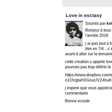
Love in esctasy
Soumis par
ke
Bonjour à tous 
l'année 2016
j ai pas tout à 
titre en 7/4 ...
avant d aller sur le ternaire
cette creation s appele lov
pourrais pas trop définir le
https://www.dropbox.com
n1OVgtaHXGnuUVZ4huK
j espere que vous apprécie
commentaire
Bonne ecoute