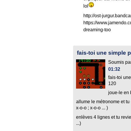
lol
http://ost-jurgur.band
https://www.jamendo.co
dreaming-too
fais-toi une simple 
Soumis pa
01:32
fais-toi un
120
joue-le en
allume le métronome et tu 
x-o-o ; x-o-o ... )
enlèves 4 lignes et tu revie
...)