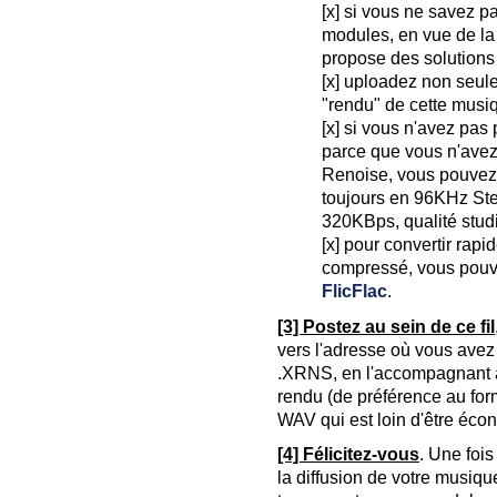
[x] si vous ne savez p
modules, en vue de la
propose des solutions 
[x] uploadez non seul
"rendu" de cette musi
[x] si vous n'avez pas
parce que vous n'avez
Renoise, vous pouvez 
toujours en 96KHz Ste
320KBps, qualité stud
[x] pour convertir rap
compressé, vous pouvez 
FlicFlac
.
[3] Postez au sein de ce fil
vers l'adresse où vous avez
.XRNS, en l'accompagnant à l
rendu (de préférence au fo
WAV qui est loin d'être éc
[4] Félicitez-vous
. Une foi
la diffusion de votre musiqu