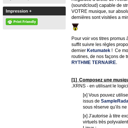
(soundcloud) capable de stre
VOTRE musique, sur absolum
Impression +
dernières sont visitées a mi
Pour voir vos titres promus à
suffit suivre les règles pro
dernier
Ketumatek
! Ce moi
routines, de nos façons de tr
RYTHME TERNAIRE
.
[1] Composez une musi
.XRNS - en utilisant le logi
[x] Vous pouvez utilis
issus de
SampleRada
sous réserve qu'ils ne
[x] J'autorise à titre 
virtuels très polyvale
Linux :