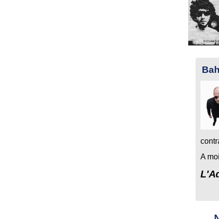
Ba
contr
A moi
L'A
N