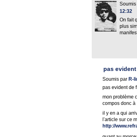
Soumis
12:32
On fait
plus si
manifest
pas evident
Soumis par
R-l
pas evident de fa
mon problème c'e
compos donc à l
il y en a qui arr
l'article sur ce
http://www.refr
quant au morcea