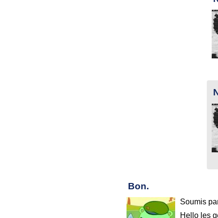
N
Bon.
Soumis pa
Hello les g