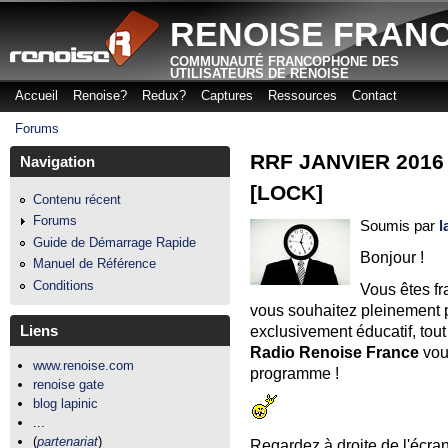
Aller
RENOISE FRAN
COMMUNAUTÉ FRANCOPHONE DES
UTILISATEURS DE RENOISE
Accueil
Renoise?
Redux?
Captures
Ressources
Contact
Menu principal
Forums
Vous êtes ici
RRF JANVIER 2016 
Navigation
[LOCK]
Contenu récent
Forums
Soumis par
l
Guide de Démarrage Rapide
Bonjour !
Manuel de Référence
Conditions
Vous êtes f
vous souhaitez pleinement p
exclusivement éducatif, tout
Liens
Radio Renoise France
vou
www.renoise.com
programme !
renoise gate
blog lapinic
...
(
partenariat
)
Regardez à droite de l'écran