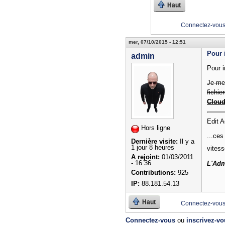
Haut
Connectez-vou
mer, 07/10/2015 - 12:51
Pour 
admin
Pour i
Je met
fichi
Cloud
Edit A
Hors ligne
...ces
Dernière visite:
Il y a
1 jour 8 heures
vites
A rejoint:
01/03/2011
- 16:36
L'Adm
Contributions:
925
IP:
88.181.54.13
Haut
Connectez-vou
Connectez-vous
ou
inscrivez-v