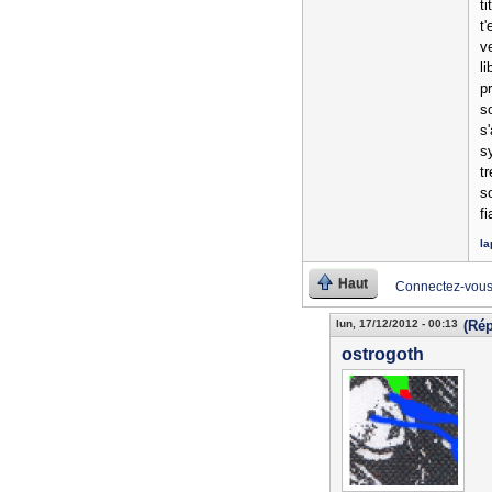
ti
t
v
li
p
s
s
s
tr
s
fi
la
Haut
Connectez-vou
lun, 17/12/2012 - 00:13
(Rép
ostrogoth