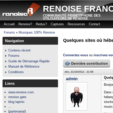
Aller
RENOISE FRAN
COMMUNAUTÉ FRANCOPHONE DES
UTILISATEURS DE RENOISE
Accueil
Renoise?
Redux?
Captures
Ressources
Contact
Menu principal
Forums
»
Musiques 100% Renoise
Vous êtes ici
Quelques sites où héb
Navigation
Contenu récent
Connectez-vous
ou
inscrivez-v
Forums
Guide de Démarrage Rapide
Dernière contribution
Manuel de Référence
Conditions
dim, 21/10/2012 - 21:58
Quelq
admin
Liens
Bonjou
Dans c
www.renoise.com
héber
renoise gate
stocke
blog lapinic
music
...
(
partenariat
)