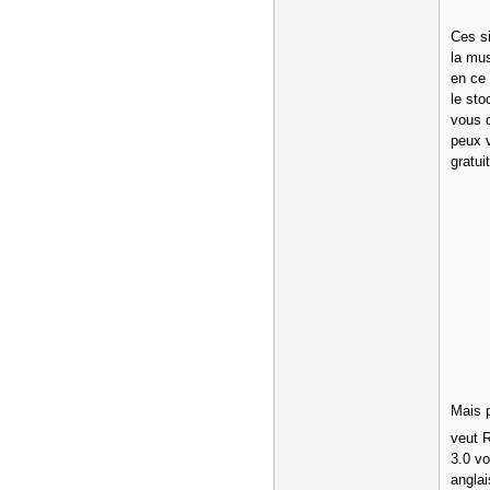
Ces si
la mu
en ce 
le st
vous d
peux 
gratui
Mais 
veut 
3.0 vo
angla