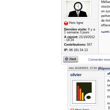
Méfia
stocke
un sys
perfor
de fin
Hors ligne
effac
Dernière visite:
Il y a
lapiNIC
1 semaine 3 jours
A rejoint:
21/10/2012
- 18:24
Contributions:
557
IP:
88.181.54.13
Haut
Connectez-vou
mer, 11/12/2013 - 17:24
(Répond
a
olivier
A
t
s
P
m
E
Hors ligne