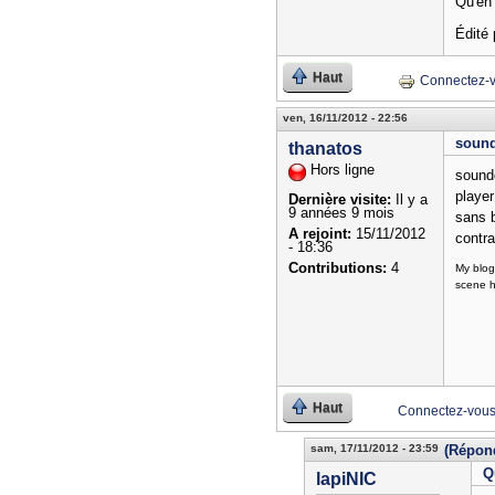
Qu'en
Édité 
Haut
Connectez-
ven, 16/11/2012 - 22:56
soun
thanatos
Hors ligne
sound
player
Dernière visite:
Il y a
9 années 9 mois
sans b
A rejoint:
15/11/2012
contra
- 18:36
Contributions:
4
My blog
scene h
Haut
Connectez-vou
sam, 17/11/2012 - 23:59
(Répond
Q
lapiNIC