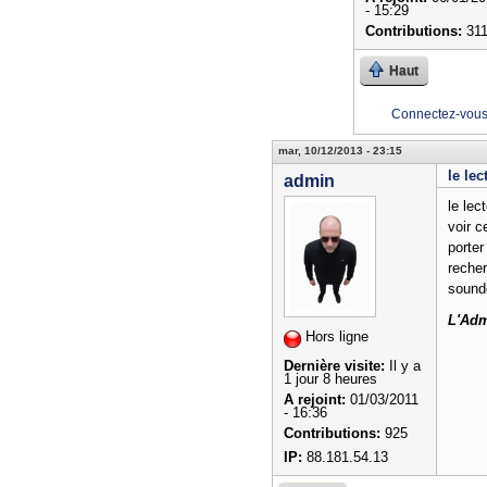
- 15:29
Contributions:
31
Haut
Connectez-vou
mar, 10/12/2013 - 23:15
le le
admin
le lec
voir c
porter
recher
soundc
L'Adm
Hors ligne
Dernière visite:
Il y a
1 jour 8 heures
A rejoint:
01/03/2011
- 16:36
Contributions:
925
IP:
88.181.54.13