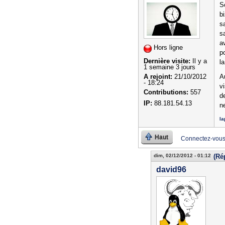
S
b
s
s
a
Hors ligne
p
Dernière visite:
Il y a
la
1 semaine 3 jours
A
A rejoint:
21/10/2012
- 18:24
v
Contributions:
557
d
IP:
88.181.54.13
n
la
Haut
Connectez-vou
dim, 02/12/2012 - 01:12
(Ré
david96