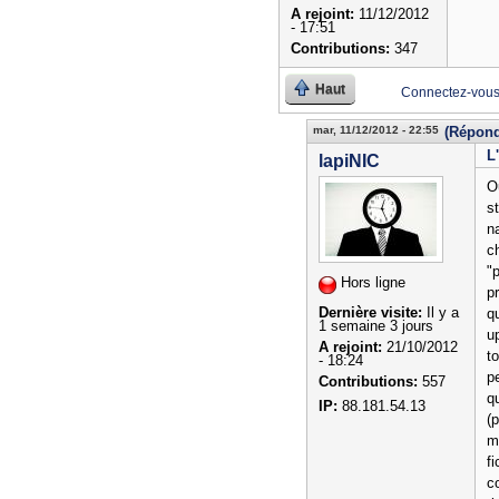
A rejoint:
11/12/2012
- 17:51
Contributions:
347
Haut
Connectez-vou
mar, 11/12/2012 - 22:55
(Répond
L
lapiNIC
O
s
n
ch
"
Hors ligne
pr
Dernière visite:
Il y a
qu
1 semaine 3 jours
u
A rejoint:
21/10/2012
t
- 18:24
p
Contributions:
557
q
IP:
88.181.54.13
(
m
f
c