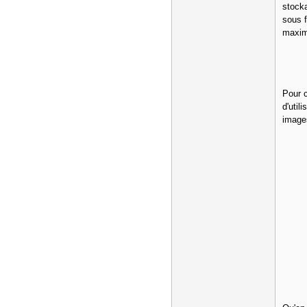
stock
sous f
maximu
Pour 
d'util
image