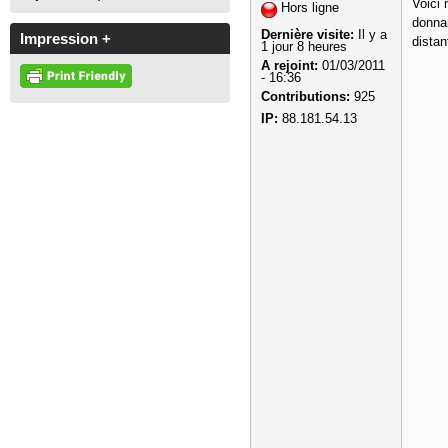
Voici
Hors ligne
donnan
Dernière visite:
Il y a
Impression +
distan
1 jour 8 heures
A rejoint:
01/03/2011
- 16:36
Contributions:
925
IP:
88.181.54.13