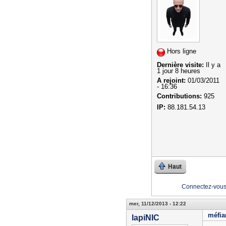
Hors ligne
Dernière visite:
Il y a
1 jour 8 heures
A rejoint:
01/03/2011
- 16:36
Contributions:
925
IP:
88.181.54.13
Haut
Connectez-vou
mer, 11/12/2013 - 12:22
méfia
lapiNIC