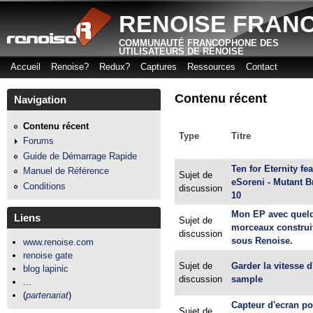
Aller
RENOISE FRAN
COMMUNAUTÉ FRANCOPHONE DES
UTILISATEURS DE RENOISE
Accueil
Renoise?
Redux?
Captures
Ressources
Contact
Menu principal
Contenu récent
Navigation
Contenu récent
Type
Titre
Forums
Guide de Démarrage Rapide
Ten for Eternity fea
Manuel de Référence
Sujet de
eSoreni - Mutant B
Conditions
discussion
10
Mon EP avec quel
Liens
Sujet de
morceaux construi
discussion
sous Renoise.
www.renoise.com
renoise gate
Sujet de
Garder la vitesse 
blog lapinic
discussion
sample
...
(
partenariat
)
Capteur d'ecran p
Sujet de