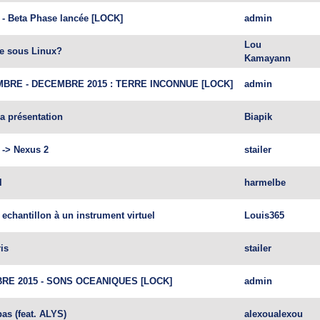
 - Beta Phase lancée [LOCK]
admin
Lou
e sous Linux?
Kamayann
BRE - DECEMBRE 2015 : TERRE INCONNUE [LOCK]
admin
a présentation
Biapik
 -> Nexus 2
stailer
l
harmelbe
 echantillon à un instrument virtuel
Louis365
ris
stailer
RE 2015 - SONS OCEANIQUES [LOCK]
admin
as (feat. ALYS)
alexoualexou