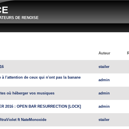
Aller au contenu principal
CE
ATEURS DE RENOISE
Auteur
016
stailer
à l'attention de ceux qui n'ont pas la banane
admin
ites où héberger vos musiques
admin
ER 2016 : OPEN BAR RESURRECTION [LOCK]
admin
ltraViolet ft NateMonoxide
stailer