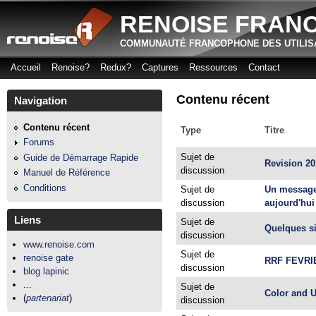
RENOISE FRAN
COMMUNAUTÉ FRANCOPHONE DES UTILIS
Accueil
Renoise?
Redux?
Captures
Ressources
Contact
Menu principal
Contenu récent
Navigation
Contenu récent
Type
Titre
Forums
Sujet de
Guide de Démarrage Rapide
Revision 2
discussion
Manuel de Référence
Conditions
Sujet de
Un message 
discussion
aujourd'hui
Liens
Sujet de
Quelques s
discussion
www.renoise.com
Sujet de
renoise gate
RRF FEVRI
discussion
blog lapinic
...
Sujet de
Color and U
(
partenariat
)
discussion