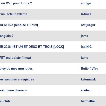
s ou VST pour Linux ?
shingo
d'un lecteur externe
R-links
r le live (renoise + linux)
ost jurgur
franglais ?
jams
R 2016 - ET UN ET DEUX ET TROIS [LOCK]
lapiNIC
VST multipiste (linux)
jams
edley de mes musiques
ButterflyTea
les samples enregistres
ketumatek
 voix d'une chanson
stailer
au club
harmelbe