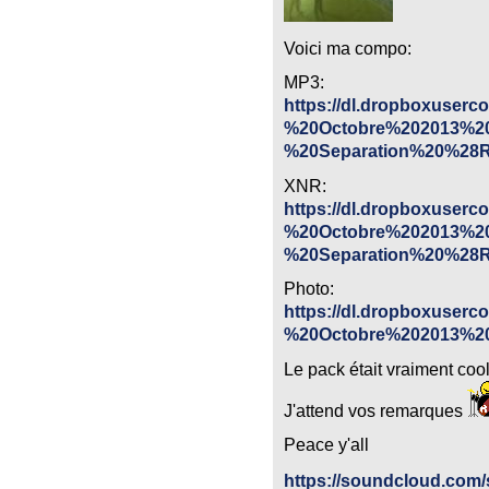
Voici ma compo:
MP3:
https://dl.dropboxuser
%20Octobre%202013%2
%20Separation%20%28R
XNR:
https://dl.dropboxuser
%20Octobre%202013%2
%20Separation%20%28R
Photo:
https://dl.dropboxuser
%20Octobre%202013%2
Le pack était vraiment cool
J'attend vos remarques
Peace y'all
https://soundcloud.com