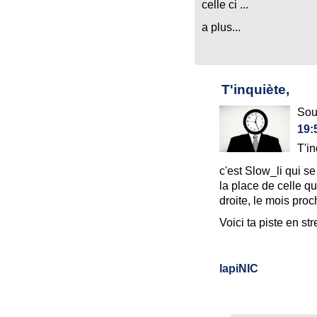
celle ci ...
a plus...
T'inquiète,
Sou
19:
T'in
c'est Slow_li qui se
la place de celle qu
droite, le mois proc
Voici ta piste en st
lapiNIC