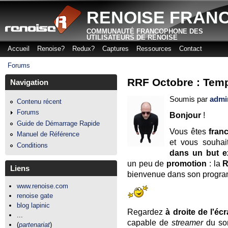
Aller
RENOISE FRAN
COMMUNAUTÉ FRANCOPHONE DES
UTILISATEURS DE RENOISE
Accueil
Renoise?
Redux?
Captures
Ressources
Contact
Menu principal
Forums
Vous êtes ici
RRF Octobre : Tempê
Navigation
Soumis par
admi
Contenu récent
Forums
Bonjour
!
Guide de Démarrage Rapide
Vous êtes
fran
Manuel de Référence
et vous souha
Conditions
dans un but e
un peu de
promotion
: la
R
Liens
bienvenue dans son progra
www.renoise.com
renoise gate
blog lapinic
Regardez
à droite de l'éc
...
capable de
streamer
du son
(
partenariat
)