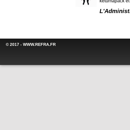
ketumapack et 
L'Administ
© 2017 - WWW.REFRA.FR