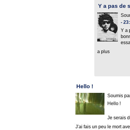
Y a pas de s
Sou
- 23
Y a 
bonn
essa
a plus
Hello !
Soumis pa
Hello !
Je serais d
J'ai fais un peu le mort av