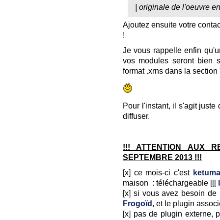
| originale de l'oeuvre e
Ajoutez ensuite votre contact 
!
Je vous rappelle enfin qu'u
vos modules seront bien s
format .xrns dans la section 
Pour l'instant, il s'agit just
diffuser.
!!! ATTENTION AUX 
SEPTEMBRE 2013 !!!
[x] ce mois-ci c'est
ketum
maison : téléchargeable [[[
[x] si vous avez besoin de
Frogoïd
, et le plugin assoc
[x] pas de plugin externe, 